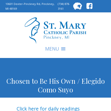
Searc
10601 Dexter-Pinckney Rd, Pinckney,
(734) 878-
MI 48169
3161
for:
S
MENU
Chosen to Be His Own / Elegido
Como Suyo
Click here for daily readings