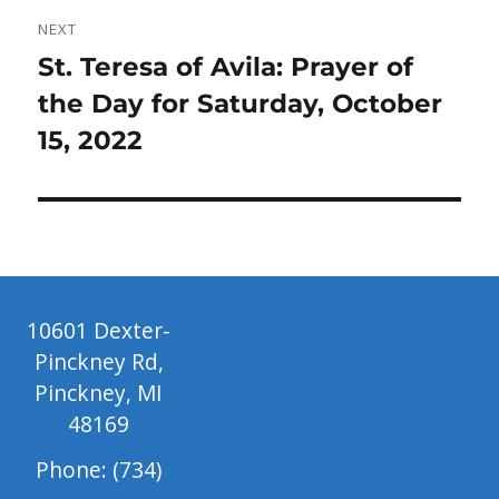
NEXT
Next
St. Teresa of Avila: Prayer of
post:
the Day for Saturday, October
15, 2022
10601 Dexter-
Pinckney Rd,
Pinckney, MI
48169
Phone: (734)