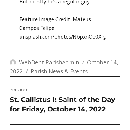
But mostly he’s a regular guy.
Feature Image Credit: Mateus
Campos Felipe,
unsplash.com/photos/NbpxnOo0X-g
Author
Posted
WebDept ParishAdmin
October 14,
Categories
on
2022
Parish News & Events
Post
PREVIOUS
navigation
Previous
St. Callistus I: Saint of the Day
post:
for Friday, October 14, 2022