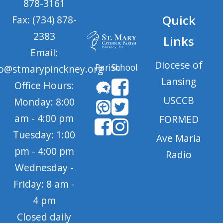
878-3161
Quick
Fax: (734) 878-
2383
Links
Email:
Diocese of
Parish
School
fo@stmarypinckney.org
Lansing
Office Hours:
USCCB
Monday: 8:00
am - 4:00 pm
FORMED
Tuesday: 1:00
Ave Maria
pm - 4:00 pm
Radio
Wednesday -
Friday: 8 am -
4 pm
Closed daily