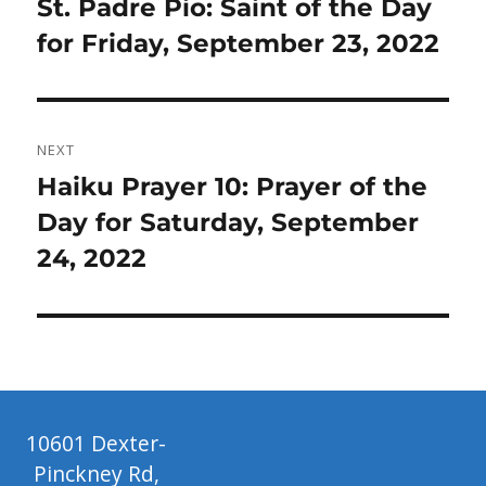
Previous
St. Padre Pio: Saint of the Day
post:
for Friday, September 23, 2022
NEXT
Next
Haiku Prayer 10: Prayer of the
post:
Day for Saturday, September
24, 2022
10601 Dexter-
Pinckney Rd,