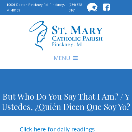
Searc
10601 Dexter-Pinckney Rd, Pinckney,
(734) 878-
MI 48169
3161
for:
S
MENU
But Who Do You Say That I Am? / Y
Ustedes, ¿Quién Dicen Que Soy Yo?
Click here for daily readings