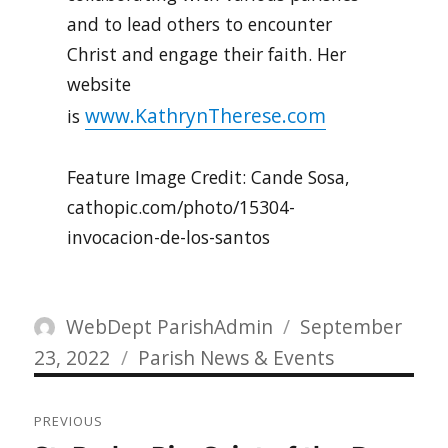
and to lead others to encounter
Christ and engage their faith. Her
website
www.KathrynTherese.com
is
Feature Image Credit: Cande Sosa,
cathopic.com/photo/15304-
invocacion-de-los-santos
Author
Posted
WebDept ParishAdmin
September
Categories
on
23, 2022
Parish News & Events
Post
PREVIOUS
navigation