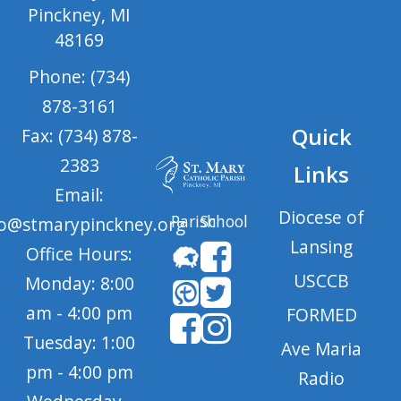
Pinckney, MI
48169
Phone: (734)
878-3161
Quick
Fax: (734) 878-
2383
Links
Email:
Diocese of
Parish
School
fo@stmarypinckney.org
Lansing
Office Hours:
USCCB
Monday: 8:00
am - 4:00 pm
FORMED
Tuesday: 1:00
Ave Maria
pm - 4:00 pm
Radio